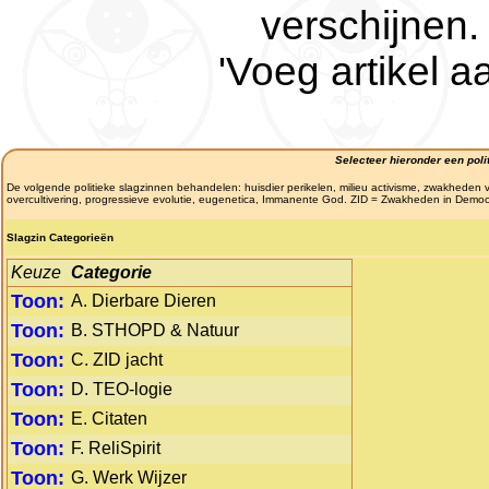
verschijnen.
'Voeg artikel a
Selecteer hieronder een polit
De volgende politieke slagzinnen behandelen: huisdier perikelen, milieu activisme, zwakheden v
overcultivering, progressieve evolutie, eugenetica, Immanente God. ZID = Zwakheden in Democ
Slagzin Categorieën
Keuze
Categorie
Toon:
A. Dierbare Dieren
Toon:
B. STHOPD & Natuur
Toon:
C. ZID jacht
Toon:
D. TEO-logie
Toon:
E. Citaten
Toon:
F. ReliSpirit
Toon:
G. Werk Wijzer