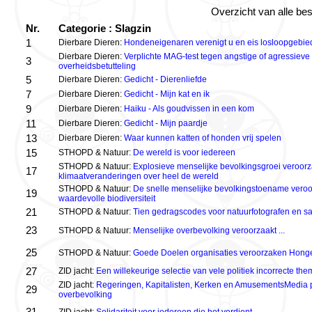
Overzicht van alle be
Nr.
Categorie : Slagzin
1
Dierbare Dieren:
Hondeneigenaren verenigt u en eis losloopgebi
Dierbare Dieren:
Verplichte MAG-test tegen angstige of agressieve
3
overheidsbetutteling
5
Dierbare Dieren:
Gedicht - Dierenliefde
7
Dierbare Dieren:
Gedicht - Mijn kat en ik
9
Dierbare Dieren:
Haiku - Als goudvissen in een kom
11
Dierbare Dieren:
Gedicht - Mijn paardje
13
Dierbare Dieren:
Waar kunnen katten of honden vrij spelen
15
STHOPD & Natuur:
De wereld is voor iedereen
STHOPD & Natuur:
Explosieve menselijke bevolkingsgroei veroorz
17
klimaatveranderingen over heel de wereld
STHOPD & Natuur:
De snelle menselijke bevolkingstoename veroor
19
waardevolle biodiversiteit
21
STHOPD & Natuur:
Tien gedragscodes voor natuurfotografen en saf
23
STHOPD & Natuur:
Menselijke overbevolking veroorzaakt ...
25
STHOPD & Natuur:
Goede Doelen organisaties veroorzaken Honge
27
ZID jacht:
Een willekeurige selectie van vele politiek incorrecte the
ZID jacht:
Regeringen, Kapitalisten, Kerken en AmusementsMedia p
29
overbevolking
31