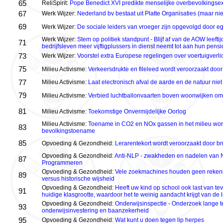
65
ReliSpirit:
Pope Benedict XVI predikte menselijke overbevolkingse
67
Werk Wijzer:
Nederland bv bestaat uit Platte Organisaties (maar ni
69
Werk Wijzer:
De sociale leiders van vroeger zijn opgevolgd door ego
Werk Wijzer:
Stem op politiek standpunt - Blijf af van de AOW leeftij
71
bedrijfsleven meer vijftigplussers in dienst neemt tot aan hun pensi
73
Werk Wijzer:
Voorstel extra Europese regelingen over voertuigverlic
75
Milieu Activisme:
Verkeersdrukte en fileleed wordt veroorzaakt doo
77
Milieu Activisme:
Laat electronisch afval de aarde en de natuur niet 
79
Milieu Activisme:
Verbied luchtballonvaarten boven woonwijken om 
81
Milieu Activisme:
Toekomstige Onvermijdelijke Oorlog
Milieu Activisme:
Toename in CO2 en NOx gassen in het milieu wor
83
bevolkingstoename
85
Opvoeding & Gezondheid:
Lerarentekort wordt veroorzaakt door br
Opvoeding & Gezondheid:
Anti-NLP - zwakheden en nadelen van N
87
Programmeren
Opvoeding & Gezondheid:
Vele zoekmachines houden geen rekenin
89
versus historische wijsheid
Opvoeding & Gezondheid:
Heeft uw kind op school ook last van tev
91
huidige klasgrootte, waardoor het te weinig aandacht krijgt van de 
Opvoeding & Gezondheid:
Onderwijsinspectie - Onderzoek lange te
93
onderwijsinvestering en baanzekerheid
95
Opvoeding & Gezondheid:
Wat kunt u doen tegen lip herpes