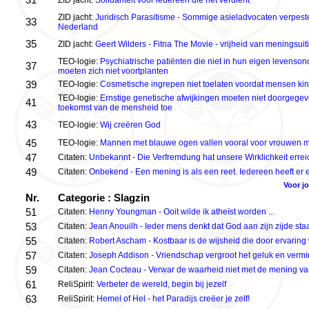
ZID jacht:
Solidariteit voor iedereen die het verdient
ZID jacht:
Juridisch Parasitisme - Sommige asieladvocaten verpeste
33
Nederland
35
ZID jacht:
Geert Wilders - Fitna The Movie - vrijheid van meningsuit
TEO-logie:
Psychiatrische patiënten die niet in hun eigen levenso
37
moeten zich niet voortplanten
39
TEO-logie:
Cosmetische ingrepen niet toelaten voordat mensen k
TEO-logie:
Ernstige genetische afwijkingen moeten niet doorgege
41
toekomst van de mensheid toe
43
TEO-logie:
Wij creëren God
45
TEO-logie:
Mannen met blauwe ogen vallen vooral voor vrouwen 
47
Citaten:
Unbekannt - Die Verfremdung hat unsere Wirklichkeit errei
49
Citaten:
Onbekend - Een mening is als een reet. Iedereen heeft er 
Voor j
Nr.
Categorie : Slagzin
51
Citaten:
Henny Youngman - Ooit wilde ik atheïst worden ...
53
Citaten:
Jean Anouilh - Ieder mens denkt dat God aan zijn zijde staat
55
Citaten:
Robert Ascham - Kostbaar is de wijsheid die door ervaring
57
Citaten:
Joseph Addison - Vriendschap vergroot het geluk en vermind
59
Citaten:
Jean Cocteau - Verwar de waarheid niet met de mening v
61
ReliSpirit:
Verbeter de wereld, begin bij jezelf
63
ReliSpirit:
Hemel of Hel - het Paradijs creëer je zelf!