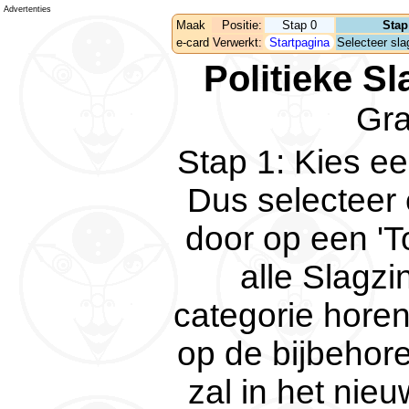
Advertenties
Maak
Positie:
Stap 0
Stap
e-card
Verwerkt:
Startpagina
Selecteer slag
Politieke Sl
Gr
Stap 1
:
Kies ee
Dus selecteer 
door op een 'To
alle Slagzi
categorie horen
op de bijbehoren
zal in het nie