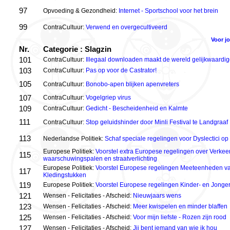
97
Opvoeding & Gezondheid:
Internet - Sportschool voor het brein
99
ContraCultuur:
Verwend en overgecultiveerd
Voor j
Nr.
Categorie : Slagzin
101
ContraCultuur:
Illegaal downloaden maakt de wereld gelijkwaardig
103
ContraCultuur:
Pas op voor de Castrator!
105
ContraCultuur:
Bonobo-apen blijken apenvreters
107
ContraCultuur:
Vogelgriep virus
109
ContraCultuur:
Gedicht - Bescheidenheid en Kalmte
111
ContraCultuur:
Stop geluidshinder door Minli Festival te Landgraaf
113
Nederlandse Politiek:
Schaf speciale regelingen voor Dyslectici op
Europese Politiek:
Voorstel extra Europese regelingen over Verkeer
115
waarschuwingspalen en straatverlichting
Europese Politiek:
Voorstel Europese regelingen Meeteenheden va
117
Kledingstukken
119
Europese Politiek:
Voorstel Europese regelingen Kinder- en Jonger
121
Wensen - Felicitaties - Afscheid:
Nieuwjaars wens
123
Wensen - Felicitaties - Afscheid:
Meer kwispelen en minder blaffen
125
Wensen - Felicitaties - Afscheid:
Voor mijn liefste - Rozen zijn rood
127
Wensen - Felicitaties - Afscheid:
Jij bent iemand van wie ik hou