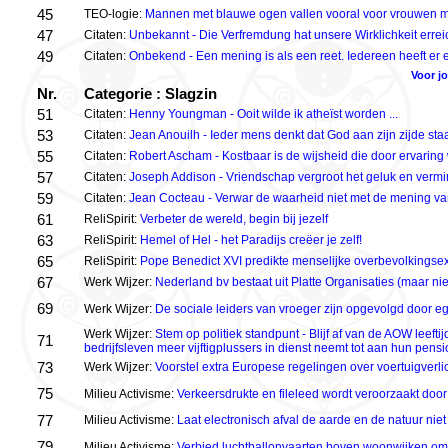
45
TEO-logie:
Mannen met blauwe ogen vallen vooral voor vrouwen 
47
Citaten:
Unbekannt - Die Verfremdung hat unsere Wirklichkeit errei
49
Citaten:
Onbekend - Een mening is als een reet. Iedereen heeft er 
Voor j
Nr.
Categorie : Slagzin
51
Citaten:
Henny Youngman - Ooit wilde ik atheïst worden ...
53
Citaten:
Jean Anouilh - Ieder mens denkt dat God aan zijn zijde staat
55
Citaten:
Robert Ascham - Kostbaar is de wijsheid die door ervaring
57
Citaten:
Joseph Addison - Vriendschap vergroot het geluk en vermind
59
Citaten:
Jean Cocteau - Verwar de waarheid niet met de mening v
61
ReliSpirit:
Verbeter de wereld, begin bij jezelf
63
ReliSpirit:
Hemel of Hel - het Paradijs creëer je zelf!
65
ReliSpirit:
Pope Benedict XVI predikte menselijke overbevolkingse
67
Werk Wijzer:
Nederland bv bestaat uit Platte Organisaties (maar ni
69
Werk Wijzer:
De sociale leiders van vroeger zijn opgevolgd door ego
Werk Wijzer:
Stem op politiek standpunt - Blijf af van de AOW leeftij
71
bedrijfsleven meer vijftigplussers in dienst neemt tot aan hun pensi
73
Werk Wijzer:
Voorstel extra Europese regelingen over voertuigverlic
75
Milieu Activisme:
Verkeersdrukte en fileleed wordt veroorzaakt doo
77
Milieu Activisme:
Laat electronisch afval de aarde en de natuur niet 
79
Milieu Activisme:
Verbied luchtballonvaarten boven woonwijken om 