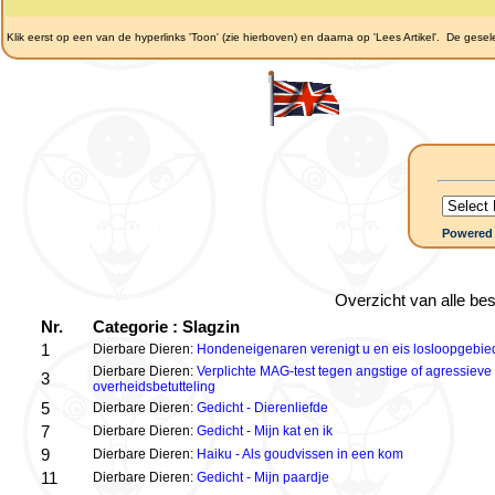
Klik eerst op een van de hyperlinks 'Toon' (zie hierboven) en daarna op 'Lees Artikel'.
De gesele
Powered
Overzicht van alle be
Nr.
Categorie : Slagzin
1
Dierbare Dieren:
Hondeneigenaren verenigt u en eis losloopgebi
Dierbare Dieren:
Verplichte MAG-test tegen angstige of agressieve
3
overheidsbetutteling
5
Dierbare Dieren:
Gedicht - Dierenliefde
7
Dierbare Dieren:
Gedicht - Mijn kat en ik
9
Dierbare Dieren:
Haiku - Als goudvissen in een kom
11
Dierbare Dieren:
Gedicht - Mijn paardje