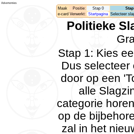
Advertenties
Maak
Positie:
Stap 0
Stap
e-card
Verwerkt:
Startpagina
Selecteer slag
Politieke Sl
Gr
Stap 1
:
Kies ee
Dus selecteer 
door op een 'To
alle Slagzi
categorie horen
op de bijbehoren
zal in het nie