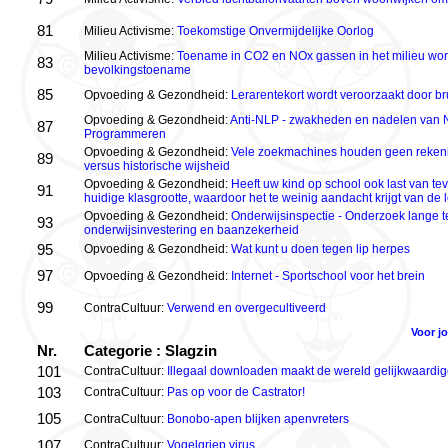
81
Milieu Activisme:
Toekomstige Onvermijdelijke Oorlog
Milieu Activisme:
Toename in CO2 en NOx gassen in het milieu wor
83
bevolkingstoename
85
Opvoeding & Gezondheid:
Lerarentekort wordt veroorzaakt door br
Opvoeding & Gezondheid:
Anti-NLP - zwakheden en nadelen van N
87
Programmeren
Opvoeding & Gezondheid:
Vele zoekmachines houden geen rekenin
89
versus historische wijsheid
Opvoeding & Gezondheid:
Heeft uw kind op school ook last van tev
91
huidige klasgrootte, waardoor het te weinig aandacht krijgt van de 
Opvoeding & Gezondheid:
Onderwijsinspectie - Onderzoek lange te
93
onderwijsinvestering en baanzekerheid
95
Opvoeding & Gezondheid:
Wat kunt u doen tegen lip herpes
97
Opvoeding & Gezondheid:
Internet - Sportschool voor het brein
99
ContraCultuur:
Verwend en overgecultiveerd
Voor j
Nr.
Categorie : Slagzin
101
ContraCultuur:
Illegaal downloaden maakt de wereld gelijkwaardig
103
ContraCultuur:
Pas op voor de Castrator!
105
ContraCultuur:
Bonobo-apen blijken apenvreters
107
ContraCultuur:
Vogelgriep virus