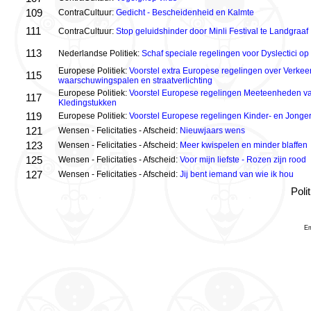
109
ContraCultuur:
Gedicht - Bescheidenheid en Kalmte
111
ContraCultuur:
Stop geluidshinder door Minli Festival te Landgraaf
113
Nederlandse Politiek:
Schaf speciale regelingen voor Dyslectici op
Europese Politiek:
Voorstel extra Europese regelingen over Verkeer
115
waarschuwingspalen en straatverlichting
Europese Politiek:
Voorstel Europese regelingen Meeteenheden va
117
Kledingstukken
119
Europese Politiek:
Voorstel Europese regelingen Kinder- en Jonger
121
Wensen - Felicitaties - Afscheid:
Nieuwjaars wens
123
Wensen - Felicitaties - Afscheid:
Meer kwispelen en minder blaffen
125
Wensen - Felicitaties - Afscheid:
Voor mijn liefste - Rozen zijn rood
127
Wensen - Felicitaties - Afscheid:
Jij bent iemand van wie ik hou
Poli
Em