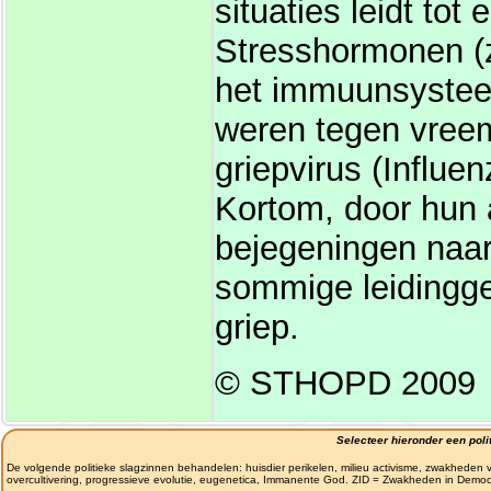
situaties leidt tot
Stresshormonen (zo
het immuunsysteem
weren tegen vreem
griepvirus (Influe
Kortom, door hun 
bejegeningen naar
sommige leidingg
griep.
© STHOPD 2009
Selecteer hieronder een polit
De volgende politieke slagzinnen behandelen: huisdier perikelen, milieu activisme, zwakheden v
overcultivering, progressieve evolutie, eugenetica, Immanente God. ZID = Zwakheden in Democ