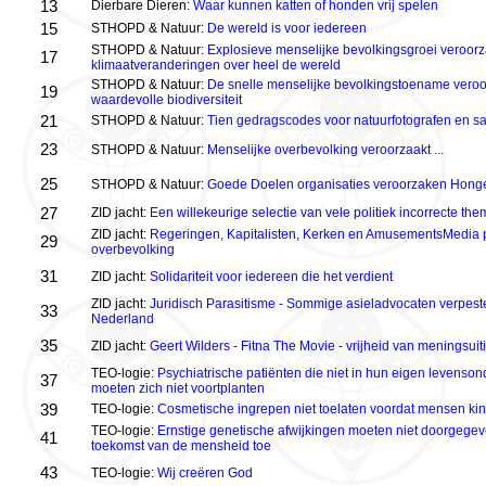
13
Dierbare Dieren:
Waar kunnen katten of honden vrij spelen
15
STHOPD & Natuur:
De wereld is voor iedereen
STHOPD & Natuur:
Explosieve menselijke bevolkingsgroei veroorz
17
klimaatveranderingen over heel de wereld
STHOPD & Natuur:
De snelle menselijke bevolkingstoename veroor
19
waardevolle biodiversiteit
21
STHOPD & Natuur:
Tien gedragscodes voor natuurfotografen en saf
23
STHOPD & Natuur:
Menselijke overbevolking veroorzaakt ...
25
STHOPD & Natuur:
Goede Doelen organisaties veroorzaken Honge
27
ZID jacht:
Een willekeurige selectie van vele politiek incorrecte the
ZID jacht:
Regeringen, Kapitalisten, Kerken en AmusementsMedia p
29
overbevolking
31
ZID jacht:
Solidariteit voor iedereen die het verdient
ZID jacht:
Juridisch Parasitisme - Sommige asieladvocaten verpeste
33
Nederland
35
ZID jacht:
Geert Wilders - Fitna The Movie - vrijheid van meningsuit
TEO-logie:
Psychiatrische patiënten die niet in hun eigen levenso
37
moeten zich niet voortplanten
39
TEO-logie:
Cosmetische ingrepen niet toelaten voordat mensen k
TEO-logie:
Ernstige genetische afwijkingen moeten niet doorgege
41
toekomst van de mensheid toe
43
TEO-logie:
Wij creëren God