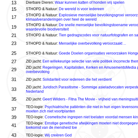
13
Dierbare Dieren:
Waar kunnen katten of honden vrij spelen
15
STHOPD & Natuur:
De wereld is voor iedereen
STHOPD & Natuur:
Explosieve menselijke bevolkingsgroei veroorz
17
klimaatveranderingen over heel de wereld
STHOPD & Natuur:
De snelle menselijke bevolkingstoename veroor
19
waardevolle biodiversiteit
21
STHOPD & Natuur:
Tien gedragscodes voor natuurfotografen en saf
23
STHOPD & Natuur:
Menselijke overbevolking veroorzaakt ...
25
STHOPD & Natuur:
Goede Doelen organisaties veroorzaken Honge
27
ZID jacht:
Een willekeurige selectie van vele politiek incorrecte the
ZID jacht:
Regeringen, Kapitalisten, Kerken en AmusementsMedia p
29
overbevolking
31
ZID jacht:
Solidariteit voor iedereen die het verdient
ZID jacht:
Juridisch Parasitisme - Sommige asieladvocaten verpeste
33
Nederland
35
ZID jacht:
Geert Wilders - Fitna The Movie - vrijheid van meningsuit
TEO-logie:
Psychiatrische patiënten die niet in hun eigen levenso
37
moeten zich niet voortplanten
39
TEO-logie:
Cosmetische ingrepen niet toelaten voordat mensen k
TEO-logie:
Ernstige genetische afwijkingen moeten niet doorgege
41
toekomst van de mensheid toe
43
TEO-logie:
Wij creëren God