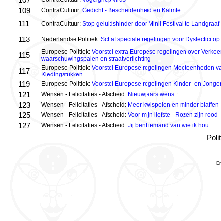
107
ContraCultuur:
Vogelgriep virus
109
ContraCultuur:
Gedicht - Bescheidenheid en Kalmte
111
ContraCultuur:
Stop geluidshinder door Minli Festival te Landgraaf
113
Nederlandse Politiek:
Schaf speciale regelingen voor Dyslectici op
Europese Politiek:
Voorstel extra Europese regelingen over Verkeer
115
waarschuwingspalen en straatverlichting
Europese Politiek:
Voorstel Europese regelingen Meeteenheden va
117
Kledingstukken
119
Europese Politiek:
Voorstel Europese regelingen Kinder- en Jonger
121
Wensen - Felicitaties - Afscheid:
Nieuwjaars wens
123
Wensen - Felicitaties - Afscheid:
Meer kwispelen en minder blaffen
125
Wensen - Felicitaties - Afscheid:
Voor mijn liefste - Rozen zijn rood
127
Wensen - Felicitaties - Afscheid:
Jij bent iemand van wie ik hou
Poli
Em