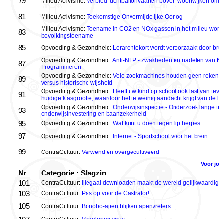
79
Milieu Activisme:
Verbied luchtballonvaarten boven woonwijken om 
81
Milieu Activisme:
Toekomstige Onvermijdelijke Oorlog
Milieu Activisme:
Toename in CO2 en NOx gassen in het milieu wor
83
bevolkingstoename
85
Opvoeding & Gezondheid:
Lerarentekort wordt veroorzaakt door br
Opvoeding & Gezondheid:
Anti-NLP - zwakheden en nadelen van N
87
Programmeren
Opvoeding & Gezondheid:
Vele zoekmachines houden geen rekenin
89
versus historische wijsheid
Opvoeding & Gezondheid:
Heeft uw kind op school ook last van tev
91
huidige klasgrootte, waardoor het te weinig aandacht krijgt van de 
Opvoeding & Gezondheid:
Onderwijsinspectie - Onderzoek lange te
93
onderwijsinvestering en baanzekerheid
95
Opvoeding & Gezondheid:
Wat kunt u doen tegen lip herpes
97
Opvoeding & Gezondheid:
Internet - Sportschool voor het brein
99
ContraCultuur:
Verwend en overgecultiveerd
Voor j
Nr.
Categorie : Slagzin
101
ContraCultuur:
Illegaal downloaden maakt de wereld gelijkwaardig
103
ContraCultuur:
Pas op voor de Castrator!
105
ContraCultuur:
Bonobo-apen blijken apenvreters