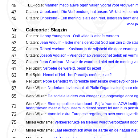
45
TEO-logie:
Mannen met blauwe ogen vallen vooral voor vrouwen 
47
Citaten:
Unbekannt - Die Verfremdung hat unsere Wirklichkeit errei
49
Citaten:
Onbekend - Een mening is als een reet. Iedereen heeft er 
Voor j
Nr.
Categorie : Slagzin
51
Citaten:
Henny Youngman - Ooit wilde ik atheïst worden ...
53
Citaten:
Jean Anouilh - Ieder mens denkt dat God aan zijn zijde staat
55
Citaten:
Robert Ascham - Kostbaar is de wijsheid die door ervaring
57
Citaten:
Joseph Addison - Vriendschap vergroot het geluk en vermind
59
Citaten:
Jean Cocteau - Verwar de waarheid niet met de mening v
61
ReliSpirit:
Verbeter de wereld, begin bij jezelf
63
ReliSpirit:
Hemel of Hel - het Paradijs creëer je zelf!
65
ReliSpirit:
Pope Benedict XVI predikte menselijke overbevolkingse
67
Werk Wijzer:
Nederland bv bestaat uit Platte Organisaties (maar ni
69
Werk Wijzer:
De sociale leiders van vroeger zijn opgevolgd door ego
Werk Wijzer:
Stem op politiek standpunt - Blijf af van de AOW leeftij
71
bedrijfsleven meer vijftigplussers in dienst neemt tot aan hun pensi
73
Werk Wijzer:
Voorstel extra Europese regelingen over voertuigverlic
75
Milieu Activisme:
Verkeersdrukte en fileleed wordt veroorzaakt doo
77
Milieu Activisme:
Laat electronisch afval de aarde en de natuur niet 