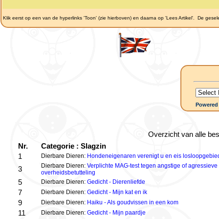
Klik eerst op een van de hyperlinks 'Toon' (zie hierboven) en daarna op 'Lees Artikel'.
De gesele
Powered
Overzicht van alle be
Nr.
Categorie : Slagzin
1
Dierbare Dieren:
Hondeneigenaren verenigt u en eis losloopgebi
Dierbare Dieren:
Verplichte MAG-test tegen angstige of agressieve
3
overheidsbetutteling
5
Dierbare Dieren:
Gedicht - Dierenliefde
7
Dierbare Dieren:
Gedicht - Mijn kat en ik
9
Dierbare Dieren:
Haiku - Als goudvissen in een kom
11
Dierbare Dieren:
Gedicht - Mijn paardje