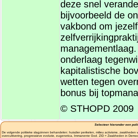
deze snel verande
bijvoorbeeld de o
vakbond om jezel
zelfverrijkingprak
managementlaag. 
onderlaag tegenwi
kapitalistische bo
wetten tegen ove
bonus bij topmana
© STHOPD 2009
Selecteer hieronder een polit
De volgende politieke slagzinnen behandelen: huisdier perikelen, milieu activisme, zwakheden v
overcultivering, progressieve evolutie, eugenetica, Immanente God. ZID = Zwakheden in Democ