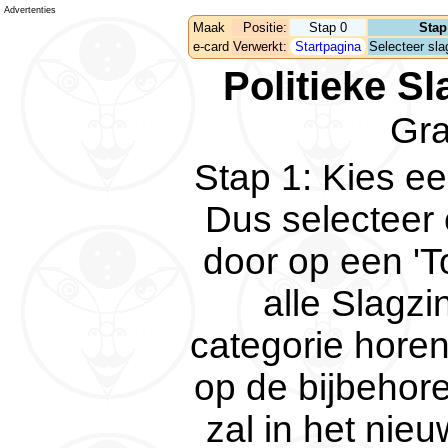
Advertenties
Maak
Positie:
Stap 0
Stap
e-card
Verwerkt:
Startpagina
Selecteer slag
Politieke Sl
Gr
Stap 1
:
Kies ee
Dus selecteer 
door op een 'To
alle Slagzi
categorie horen
op de bijbehoren
zal in het nie